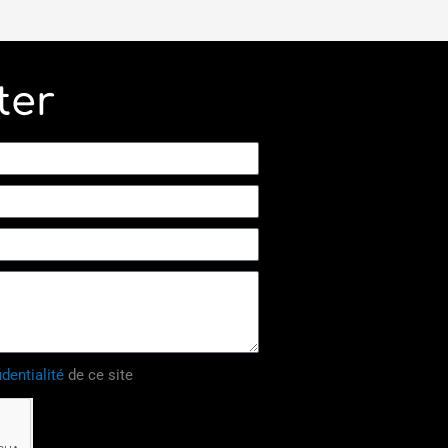
ter
identialité
de ce site