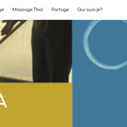
ge
Massage Thaï
Partage
Qui suis-je?
A